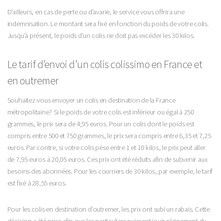
D’ailleurs, en cas de perte ou d’avarie, le service vous offrira une
indemnisation. Le montant sera fixé en fonction du poids de votre colis.
Jusqu’à présent, le poids d’un colis ne doit pas excéder les 30 kilos.
Le tarif d’envoi d’un colis colissimo en France et
en outremer
Souhaitez-vous envoyer un colis en destination de la France
métropolitaine ? Si le poids de votre colis est inférieur ou égal à 250
grammes, le prix sera de 4,95 euros. Pour un colis dont le poids est
compris entre 500 et 750 grammes, le prix sera compris entre 6,35 et 7,25
euros. Par contre, si votre colis pèse entre 1 et 10 kilos, le prix peut aller
de 7,95 euros à 20,05 euros. Ces prix ont été réduits afin de subvenir aux
besoins des abonnées. Pour les courriers de 30 kilos, par exemple, le tarif
est fixé à 28,55 euros.
Pour les colis en destination d’outremer, les prix ont subi un rabais. Cette
décision a été prise afin que les particuliers puissent jouir pleinement du