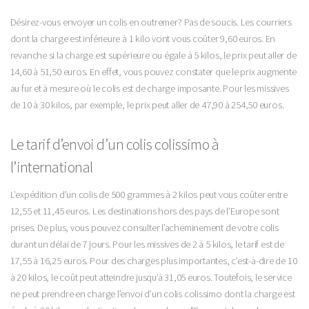
Désirez-vous envoyer un colis en outremer ? Pas de soucis. Les courriers
dont la charge est inférieure à 1 kilo vont vous coûter 9,60 euros. En
revanche si la charge est supérieure ou égale à 5 kilos, le prix peut aller de
14,60 à 51,50 euros. En effet, vous pouvez constater que le prix augmente
au fur et à mesure où le colis est de charge imposante. Pour les missives
de 10 à 30 kilos, par exemple, le prix peut aller de 47,90 à 254,50 euros.
Le tarif d’envoi d’un colis colissimo à
l’international
L’expédition d’un colis de 500 grammes à 2 kilos peut vous coûter entre
12,55 et 11,45 euros. Les destinations hors des pays de l’Europe sont
prises. De plus, vous pouvez consulter l’acheminement de votre colis
durant un délai de 7 jours. Pour les missives de 2 à 5 kilos, le tarif est de
17,55 à 16,25 euros. Pour des charges plus importantes, c’est-à-dire de 10
à 20 kilos, le coût peut atteindre jusqu’à 31,05 euros. Toutefois, le service
ne peut prendre en charge l’envoi d’un colis colissimo dont la charge est